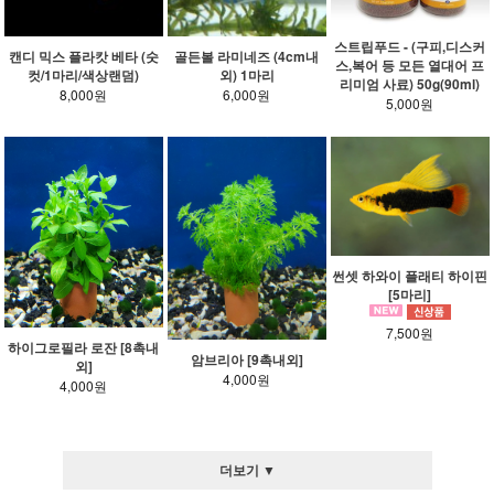
스트립푸드 - (구피,디스커
캔디 믹스 플라캇 베타 (숫
골든볼 라미네즈 (4cm내
스,복어 등 모든 열대어 프
컷/1마리/색상랜덤)
외) 1마리
리미엄 사료) 50g(90ml)
8,000원
6,000원
5,000원
썬셋 하와이 플래티 하이핀
[5마리]
7,500원
하이그로필라 로잔 [8촉내
암브리아 [9촉내외]
외]
4,000원
4,000원
더보기 ▼