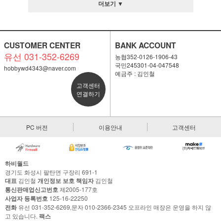
더보기 ▼
CUSTOMER CENTER
BANK ACCOUNT
유선 031-352-6269
농협352-0126-1906-43
국민245301-04-047548
hobbywd4343@naver.com
예금주 : 김인철
고객센터
연결하기
PC 버전
이용안내
고객센터
하비월드
경기도 화성시 팔탄면 구장리 691-1
대표
김인철
개인정보 보호 책임자
김인철
통신판매업신고번호
제2005-177호
사업자 등록번호
125-16-22250
전화
유선 031-352-6269,문자 010-2366-2345 오프라인 매장은 운영을 하지 않
고 있습니다.
팩스