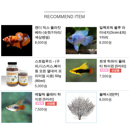
RECOMMEND ITEM
캔디 믹스 플라캇
일렉트릭 블루 라
베타 (숫컷/1마리/
미네지(3cm내외)
색상랜덤)
1마리
8,000원
6,000원
스트립푸드 - (구
썬셋 하와이 플래
피,디스커스,복어
티 하이핀 [5마리]
등 모든 열대어 프
리미엄 사료) 50g
7,500원
(90ml)
5,000원
메탈릭 플래티 하
블랙시판[中]
이핀 [5마리]
8,000원
7,500원