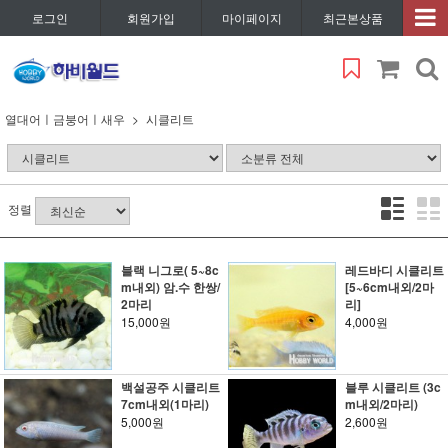
로그인
회원가입
마이페이지
최근본상품
열대어ㅣ금붕어ㅣ새우
시클리트
정렬
블랙 니그로( 5~8c
레드바디 시클리트
m내외) 암.수 한쌍/
[5~6cm내외/2마
2마리
리]
15,000원
4,000원
백설공주 시클리트
블루 시클리트 (3c
7cm내외(1마리)
m내외/2마리)
5,000원
2,600원