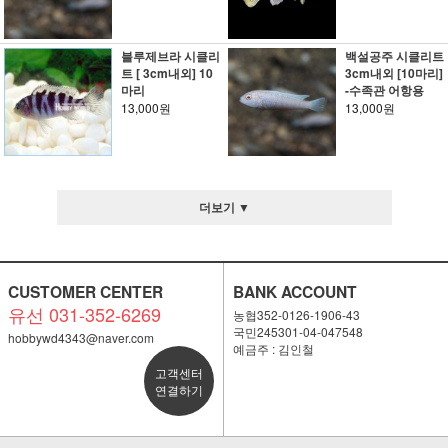
블루제브라 시클리
백설공주 시클리트
트 [ 3cm내외] 10
3cm내외 [10마리]
마리
-수족관 어항용
13,000원
13,000원
더보기 ▼
CUSTOMER CENTER
BANK ACCOUNT
유선 031-352-6269
농협352-0126-1906-43
국민245301-04-047548
hobbywd4343@naver.com
예금주 : 김인철
고객센터
연결하기