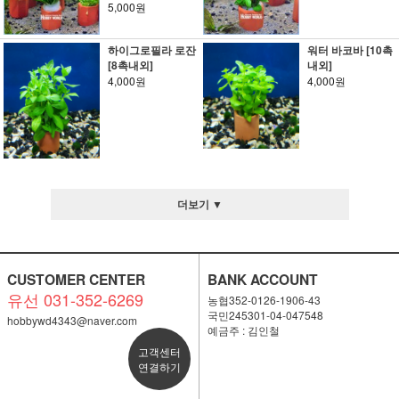
5,000원
하이그로필라 로잔
워터 바코바 [10촉
[8촉내외]
내외]
4,000원
4,000원
더보기 ▼
CUSTOMER CENTER
BANK ACCOUNT
유선 031-352-6269
농협352-0126-1906-43
국민245301-04-047548
hobbywd4343@naver.com
예금주 : 김인철
고객센터
연결하기