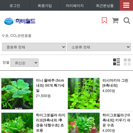
로그인
회원가입
마이페이지
최근본상품
수초, CO₂관련용품
정렬
미니 물배추 (5cm
리시마키아 그린
내외) 50개 특가세
[8촉내외]
일
4,000원
21,500원
하이그로필라 라지
하이그로필라 [10
리프[9촉내외 /후
촉내외] 키우기 쉬
경용 대형수초] 초
운 수초
보용
4,000원