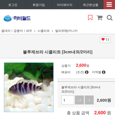
로그인
회원가입
마이페이지
최근본상품
열대어ㅣ금붕어ㅣ새우
시클리트
말라위I탕카니카
11
블루제브라 시클리트 [3cm내외/2마리]
2,600
상품가
원
배송비
(조건)
지역별
블루제브라 시클리트 [3cm내
외/2마리]
2,600
원
+1
-1
2,600
원
총 상품 금액