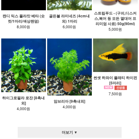
스트립푸드 - (구피,디스커
캔디 믹스 플라캇 베타 (숫
골든볼 라미네즈 (4cm내
스,복어 등 모든 열대어 프
컷/1마리/색상랜덤)
외) 1마리
리미엄 사료) 50g(90ml)
8,000원
6,000원
5,000원
썬셋 하와이 플래티 하이핀
[5마리]
7,500원
하이그로필라 로잔 [8촉내
암브리아 [9촉내외]
외]
4,000원
4,000원
더보기 ▼