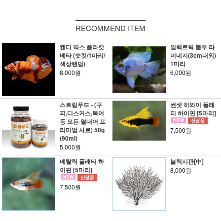
RECOMMEND ITEM
캔디 믹스 플라캇
일렉트릭 블루 라
베타 (숫컷/1마리/
미네지(3cm내외)
색상랜덤)
1마리
8,000원
6,000원
스트립푸드 - (구
썬셋 하와이 플래
피,디스커스,복어
티 하이핀 [5마리]
등 모든 열대어 프
리미엄 사료) 50g
7,500원
(90ml)
5,000원
메탈릭 플래티 하
블랙시판[中]
이핀 [5마리]
8,000원
7,500원