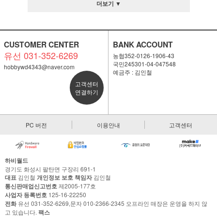
더보기 ▼
CUSTOMER CENTER
BANK ACCOUNT
유선 031-352-6269
농협352-0126-1906-43
국민245301-04-047548
hobbywd4343@naver.com
예금주 : 김인철
고객센터
연결하기
PC 버전
이용안내
고객센터
하비월드
경기도 화성시 팔탄면 구장리 691-1
대표
김인철
개인정보 보호 책임자
김인철
통신판매업신고번호
제2005-177호
사업자 등록번호
125-16-22250
전화
유선 031-352-6269,문자 010-2366-2345 오프라인 매장은 운영을 하지 않
고 있습니다.
팩스