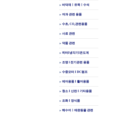
바닥재ㅣ유목ㅣ수석
여과 관련 용품
수초, CO₂관련용품
사료 관련
약품 관련
히터I냉각기I온도계
조명 l 전기관련 용품
수중모터 I DC펌프
에어용품 I 활어용품
청소 I 산란 I 기타용품
조화 I 장식품
해수어ㅣ애완동물 관련