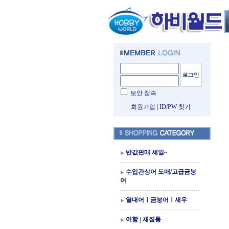
보안 접속
회원가입
|
ID/PW 찾기
반값판매 세일~
수입관상어 도매/고급금붕
어
열대어ㅣ금붕어ㅣ새우
어항 | 채집통