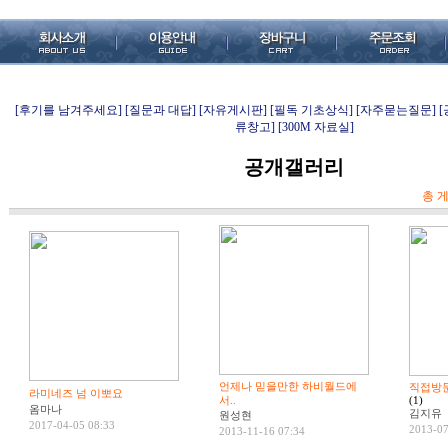
[후기를 남겨주세요]
[질문과 대답]
[자유게시판]
[필독 기초상식]
[자주묻는질문]
류창고]
[300M 자료실]
공개갤러리
총 게
언제나 믿을만한 하비월드에
직접방문
라미네즈 넘 이뽀요
서..
(1)
옴마나
김지유
원성현
2017-04-05 08:33
2013-07
2013-11-16 07:34