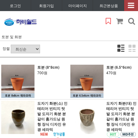
로그인
회원가입
마이페이지
최근본상품
토분 및 화분
정렬
토분 (8*8cm)
토분 (6.5*6cm)
700원
470원
도자기 화분(소) 인
도자기 화분(대) 인
테리어 빈티지 텃
테리어 빈티지 텃
밭 도자기 화분 분
밭 도자기 화분 분
갈이 홈가드닝 원
갈이 홈가드닝 원
형 장식 디자인 유
형 장식 디자인 유
광 세라믹
광 세라믹