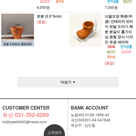
4,000원
7,000원
토분 (5.5*5cm)
신발모양 화분(무
광) 인테리어 빈티
(품절)
지 텃밭 도자기 화
분 분갈이 홈가드
닝 원형 장식 디자
인 유광 세라믹
(품절)
더보기 ▼
CUSTOMER CENTER
BANK ACCOUNT
유선 031-352-6269
농협352-0126-1906-43
국민245301-04-047548
hobbywd4343@naver.com
예금주 : 김인철
고객센터