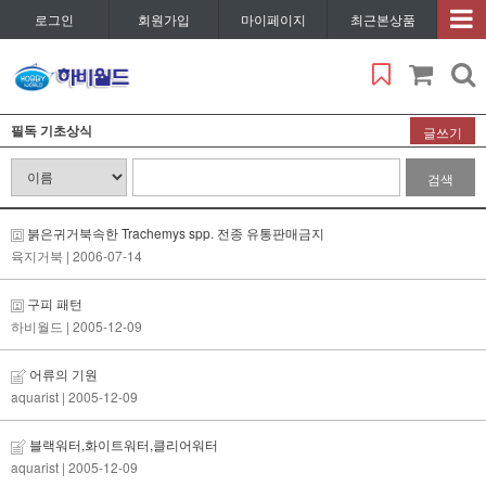
로그인
회원가입
마이페이지
최근본상품
필독 기초상식
글쓰기
검색
붉은귀거북속한 Trachemys spp. 전종 유통판매금지
육지거북
| 2006-07-14
구피 패턴
하비월드
| 2005-12-09
어류의 기원
aquarist
| 2005-12-09
블랙워터,화이트워터,클리어워터
aquarist
| 2005-12-09