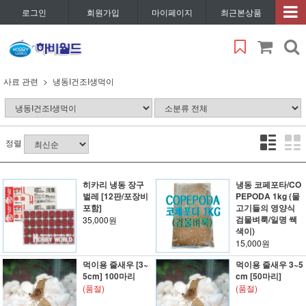
로그인
회원가입
마이페이지
최근본상품
사료 관련
냉동I건조I생먹이
정렬
히카리 냉동 장구
냉동 코페포타/CO
벌레 [12판/포장비
PEPODA 1kg (물
포함]
고기들의 영양식
검물벼룩/일명 쌕
35,000원
색이)
15,000원
먹이용 줄새우 [3~
먹이용 줄새우 3~5
5cm] 100마리
cm [50마리]
(품절)
(품절)