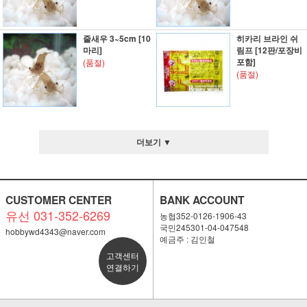
줄새우 3~5cm [10
히카리 브라인 쉬
마리]
림프 [12판/포장비
포함]
(품절)
(품절)
더보기 ▼
CUSTOMER CENTER
BANK ACCOUNT
유선 031-352-6269
농협352-0126-1906-43
국민245301-04-047548
hobbywd4343@naver.com
예금주 : 김인철
고객센터
연결하기